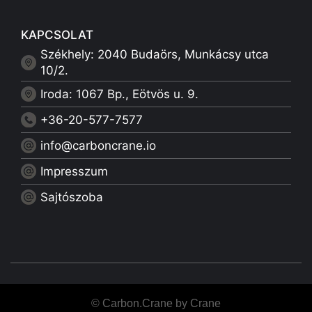
KAPCSOLAT
Székhely: 2040 Budaörs, Munkácsy utca
10/2.
Iroda: 1067 Bp., Eötvös u. 9.
+36-20-577-7577
info@carboncrane.io
Impresszum
Sajtószoba
© Carbon.Crane by Crane